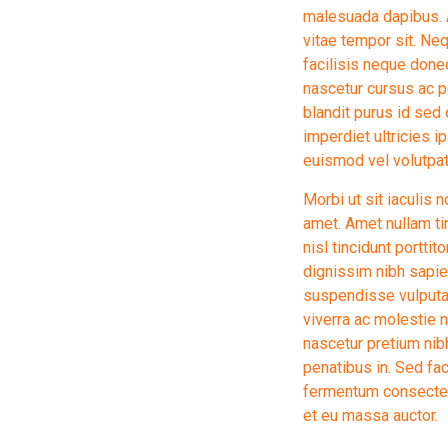
malesuada dapibus. A
vitae tempor sit. Ne
facilisis neque don
nascetur cursus ac p
blandit purus id sed
imperdiet ultricies i
euismod vel volutpat
Morbi ut sit iaculis
amet. Amet nullam ti
nisl tincidunt porttit
dignissim nibh sapi
suspendisse vulputate
viverra ac molestie 
nascetur pretium ni
penatibus in. Sed fac
fermentum consectetu
et eu massa auctor.