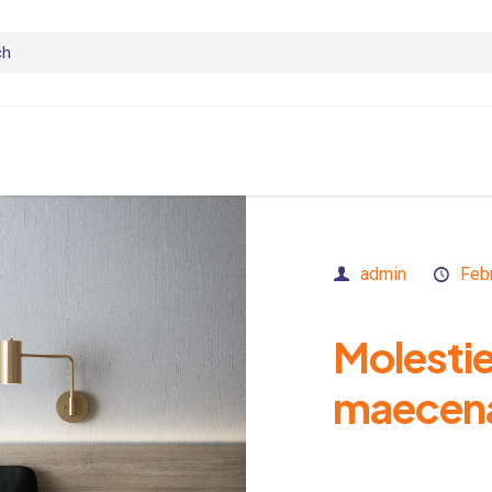
admin
Feb
Molestie
maecena