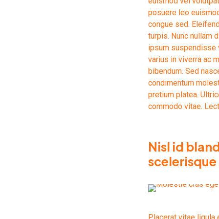
euismod vel volutpat.
posuere leo euismod 
congue sed. Eleifend n
turpis. Nunc nullam 
ipsum suspendisse vu
varius in viverra ac 
bibendum. Sed nasce
condimentum molestie
pretium platea. Ultri
commodo vitae. Lect
Nisl id blan
scelerisque
Placerat vitae ligula