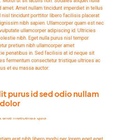
 Morbi ut sit iaculis non. Sodales aliquet nulla
amet. Amet nullam tincidunt imperdiet in tellus
isl tincidunt porttitor libero facilisis placerat
dignissim nibh sapien. Ullamcorper quam est nec
lputate ullamcorper adipiscing id. Ultricies
molestie nibh. Eget nulla purus nisl tempor
tur pretium nibh ullamcorper amet
 penatibus in. Sed facilisis at id neque sit
ces fermentum consectetur tristique ultrices ac
us et eu massa auctor.
dit purus id sed odio nullam
 dolor
 etiam erat nibh libero morbi per lorem eget eget