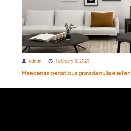
admin
February 3, 2023
Maecenas penatibus gravida nulla eleife