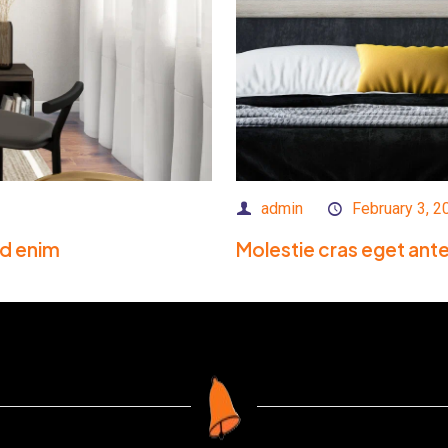
admin
February 3, 2
nd enim
Molestie cras eget ant