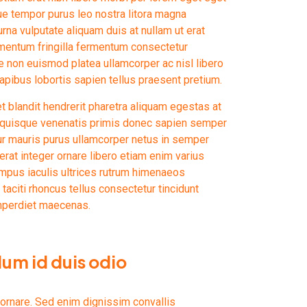
e tempor purus leo nostra litora magna
na vulputate aliquam duis at nullam ut erat
mentum fringilla fermentum consectetur
e non euismod platea ullamcorper ac nisl libero
dapibus lobortis sapien tellus praesent pretium.
t blandit hendrerit pharetra aliquam egestas at
cu quisque venenatis primis donec sapien semper
ur mauris purus ullamcorper netus in semper
 erat integer ornare libero etiam enim varius
pus iaculis ultrices rutrum himenaeos
taciti rhoncus tellus consectetur tincidunt
mperdiet maecenas.
dum id duis odio
ornare. Sed enim dignissim convallis