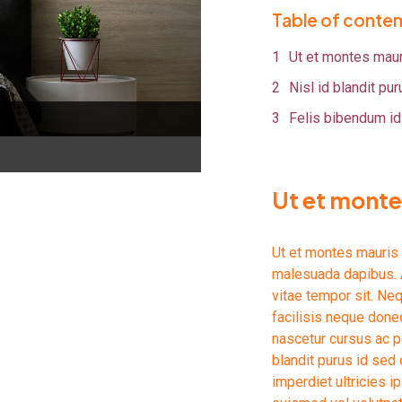
Table of conten
Ut et montes maur
Nisl id blandit pu
Felis bibendum id
Ut et monte
Ut et montes mauris 
malesuada dapibus. A
vitae tempor sit. Ne
facilisis neque don
nascetur cursus ac p
blandit purus id sed
imperdiet ultricies i