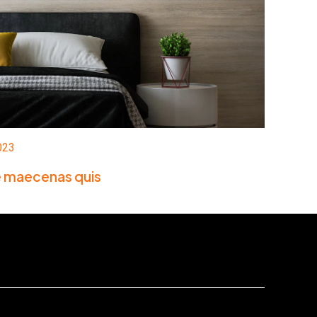
023
e maecenas quis