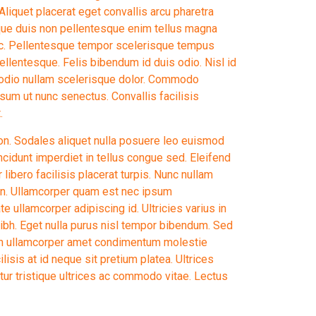
liquet placerat eget convallis arcu pharetra
que duis non pellentesque enim tellus magna
ec. Pellentesque tempor scelerisque tempus
ellentesque. Felis bibendum id duis odio. Nisl id
 odio nullam scelerisque dolor. Commodo
psum ut nunc senectus. Convallis facilisis
.
 non. Sodales aliquet nulla posuere leo euismod
ncidunt imperdiet in tellus congue sed. Eleifend
or libero facilisis placerat turpis. Nunc nullam
en. Ullamcorper quam est nec ipsum
 ullamcorper adipiscing id. Ultricies varius in
nibh. Eget nulla purus nisl tempor bibendum. Sed
bh ullamcorper amet condimentum molestie
ilisis at id neque sit pretium platea. Ultrices
r tristique ultrices ac commodo vitae. Lectus