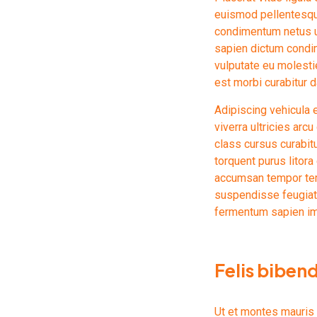
euismod pellentesqu
condimentum netus ur
sapien dictum condi
vulputate eu molesti
est morbi curabitur 
Adipiscing vehicula e
viverra ultricies ar
class cursus curabit
torquent purus litora
accumsan tempor tem
suspendisse feugiat 
fermentum sapien i
Felis biben
Ut et montes mauris 